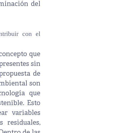
aminación del
tribuir con el
 concepto que
presentes sin
propuesta de
ambiental son
cnología que
tenible. Esto
ar variables
 residuales,
Dentro de las