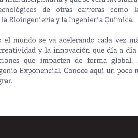
a interdisciplinaria
y que se verá involucra
tecnológicos de otras carreras como 
, la
Bioingeniería
y la
Ingeniería Química
.
 el mundo se va acelerando cada vez má
 creatividad y la innovación que día a dí
uciones que impacten de forma global.
genio Exponencial.
Conoce
aquí
un poco m
rar.