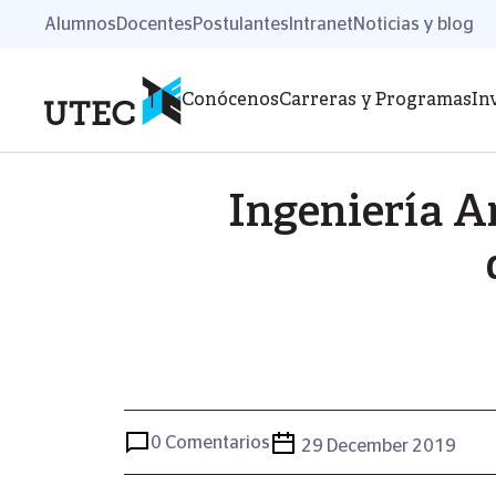
Pasar
Alumnos
Docentes
Postulantes
Intranet
Noticias y blog
al
contenido
principal
Conócenos
Carreras y Programas
In
Ingeniería Am
0 Comentarios
29 December 2019