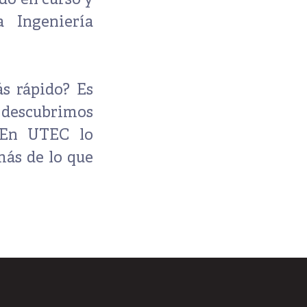
do en curso y
la
Ingeniería
s rápido? Es
a descubrimos
En UTEC lo
ás de lo que