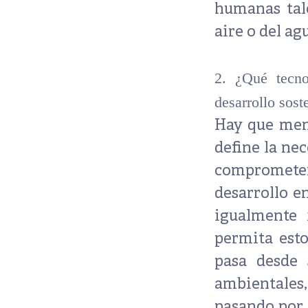
humanas tale
aire o del ag
2. ¿Qué tecno
desarrollo sost
Hay que menc
define la
nec
comprometer 
desarrollo e
igualmente 
permita esto
pasa desde 
ambientales
pasando por 