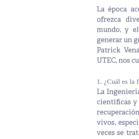
La época ac
ofrezca div
mundo, y el
generar un g
Patrick Vena
UTEC
, nos c
1. ¿Cuál es la 
La Ingenier
científicas y
recuperación
vivos
, espe
veces se trat