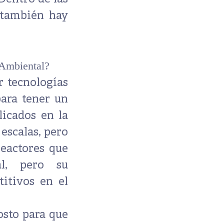
 también hay
a Ambiental?
r tecnologías
para tener un
icados en la
escalas, pero
reactores que
al, pero su
itivos en el
osto para que