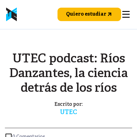
Pasar
al
Quiero estudiar
contenido
principal
UTEC podcast: Ríos
Danzantes, la ciencia
detrás de los ríos
Escrito por:
UTEC
0 Comentarios